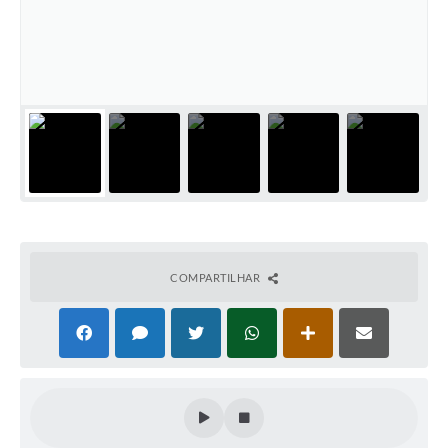
Audiências Públicas
Ouvidoria
Contratos
Galeria de Vídeos
Projetos
Contas Públicas
Legislação
Editais
COMPARTILHAR
Links
Serviços Online
Telefones Úteis
Transparência