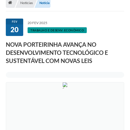
Notícias
Notícia
A Cidade
Notícias
FEV
20 FEV 2025
20
Governo
TRABALHO E DESENV. ECONÔMICO
Secretarias
NOVA PORTEIRINHA AVANÇA NO
Transparência
DESENVOLVIMENTO TECNOLÓGICO E
SUSTENTÁVEL COM NOVAS LEIS
Galeria de Fotos
Cadastro Cultural Lei Paulo Gustavo
Obras
Turismo
Carta de Serviços
Arquivos para Download