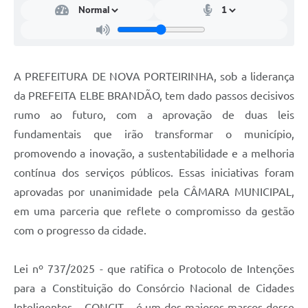
Enquete
Jornal
Agenda
A PREFEITURA DE NOVA PORTEIRINHA, sob a liderança
da PREFEITA ELBE BRANDÃO, tem dado passos decisivos
Diário Oficial
rumo ao futuro, com a aprovação de duas leis
SIC
fundamentais que irão transformar o município,
Contato
promovendo a inovação, a sustentabilidade e a melhoria
contínua dos serviços públicos. Essas iniciativas foram
PDTIC
aprovadas por unanimidade pela CÂMARA MUNICIPAL,
em uma parceria que reflete o compromisso da gestão
com o progresso da cidade.
Lei nº 737/2025 - que ratifica o Protocolo de Intenções
para a Constituição do Consórcio Nacional de Cidades
Inteligentes – CONCIT – é um dos maiores marcos desse