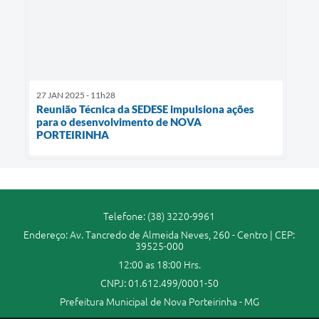
27 JAN 2025 - 11h28
Reunião Técnica da SEDESE impulsiona ações
para o desenvolvimento de NOVA
PORTEIRINHA
Telefone: (38) 3220-9961
Endereço: Av. Tancredo de Almeida Neves, 260 - Centro | CEP:
39525-000
12:00 as 18:00 Hrs.
CNPJ: 01.612.499/0001-50
Prefeitura Municipal de Nova Porteirinha - MG