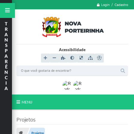
Login / Cadastro
T
R
A
N
S
Acessibilidade
P
A
R
Ê
N
C
I
A
MENU
LGPD
Projetos
FORMULÁRIOS
Projetos