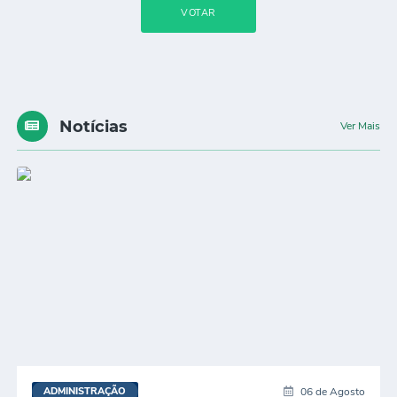
Audiências Públicas
VOTAR
Ouvidoria
Contratos
Galeria de Vídeos
Notícias
Ver Mais
Projetos
Contas Públicas
Legislação
Editais
Links
Serviços Online
Telefones Úteis
Transparência
06 de Agosto
ADMINISTRAÇÃO