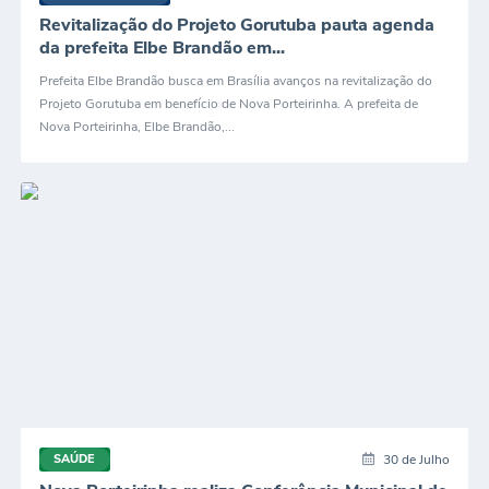
Revitalização do Projeto Gorutuba pauta agenda
Enquete
da prefeita Elbe Brandão em...
Jornal
Prefeita Elbe Brandão busca em Brasília avanços na revitalização do
Projeto Gorutuba em benefício de Nova Porteirinha. A prefeita de
Agenda
Nova Porteirinha, Elbe Brandão,...
Diário Oficial
SIC
Contato
PDTIC
30 de Julho
SAÚDE