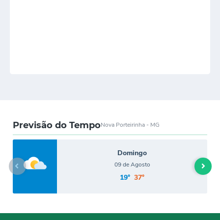
objeto é a CONTRATAÇÃO DE EMPRESA PARA
PRESTAÇÃO DE SERVIÇOS DE MANUTENÇÃO
PREVENTIVA E CORRETIVA E INSTALAÇÃO E
DESINSTALAÇÃO DE AR CONDICIONADO, INCLUINDO
MÃO DE OBRA, MATERIAIS E EQUIPAMENTOS
NECESSÁRIOS A PRESTAÇÃO DOS SERVIÇOS, PARA
ATENDER A DEMANDA DAS SECRETARIAS DESTA
MUNICIPALIDADE- Empresa Contratada: INOVA
REFRIGERAÇÃO LTDA-ME- Valor de R$ 85.139,39 Vigência:
12 (doze) meses Nova Porteirinha-MG, 06 de julho de 2023.
Regina Antônia de Souza Freitas Prefeita Municipal.
Previsão do Tempo
Nova Porteirinha - MG
Domingo
09 de Agosto
19°
37°