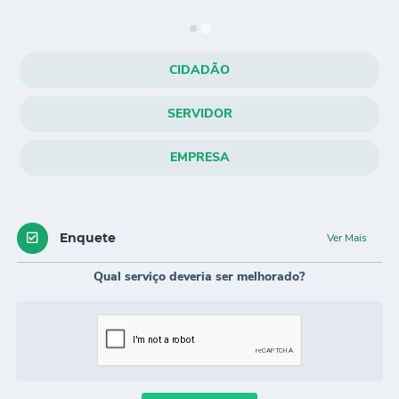
A Cidade
Notícias
CIDADÃO
Governo
SERVIDOR
Secretarias
EMPRESA
Transparência
Galeria de Fotos
Cadastro Cultural Lei Paulo Gustavo
Enquete
Ver Mais
Obras
Qual serviço deveria ser melhorado?
Turismo
Carta de Serviços
Arquivos para Download