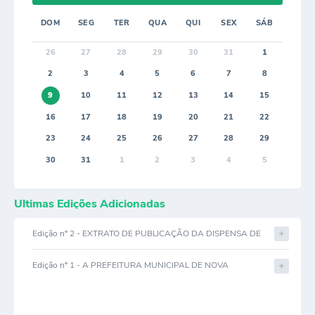
DOM
SEG
TER
QUA
QUI
SEX
SÁB
26
27
28
29
30
31
1
2
3
4
5
6
7
8
9
10
11
12
13
14
15
16
17
18
19
20
21
22
23
24
25
26
27
28
29
30
31
1
2
3
4
5
Últimas Edições Adicionadas
Edição nº 2 - EXTRATO DE PUBLICAÇÃO DA DISPENSA DE
LICITAÇÃO DE Nº 04/2024
Edição nº 1 - A PREFEITURA MUNICIPAL DE NOVA
PORTEIRINHA–MG-Torna público o Contrato de Expectativa
de Fornecimento nº 052/2023, originado do Processo nº
030/2022-Pregão Presencial por Registro de Preços nº
017/2022 e da Ata de Registro de Preços nº 063/2022, cujo