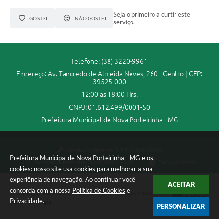
Seja o primeiro a curtir este
GOSTEI
NÃO GOSTEI
serviço.
Telefone: (38) 3220-9961
Endereço: Av. Tancredo de Almeida Neves, 260 - Centro | CEP:
39525-000
12:00 as 18:00 Hrs.
CNPJ: 01.612.499/0001-50
Prefeitura Municipal de Nova Porteirinha - MG
Versão do Sistema:
3.5.3 - 19/06/2026
Prefeitura Municipal de Nova Porteirinha - MG e os
Portal atualizado em:
30/07/2026 16:32
Dados Abertos
cookies: nosso site usa cookies para melhorar a sua
experiência de navegação. Ao continuar você
ACEITAR
concorda com a nossa
Política de Cookies
e
Copyright Instar - 2006-2026. Todos os direitos reservados -
Privacidade
.
Instar Tecnologia
PERSONALIZAR