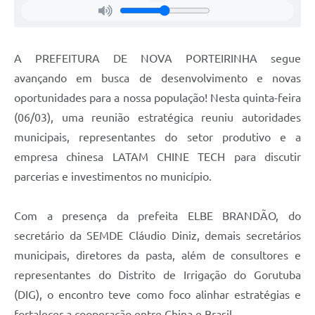
Enquete
Jornal
A PREFEITURA DE NOVA PORTEIRINHA segue
Agenda
avançando em busca de desenvolvimento e novas
oportunidades para a nossa população! Nesta quinta-feira
Diário Oficial
(06/03), uma reunião estratégica reuniu autoridades
SIC
municipais, representantes do setor produtivo e a
Contato
empresa chinesa LATAM CHINE TECH para discutir
parcerias e investimentos no município.
PDTIC
Com a presença da prefeita ELBE BRANDÃO, do
secretário da SEMDE Cláudio Diniz, demais secretários
municipais, diretores da pasta, além de consultores e
representantes do Distrito de Irrigação do Gorutuba
(DIG), o encontro teve como foco alinhar estratégias e
fortalecer a cooperação entre China e Brasil.