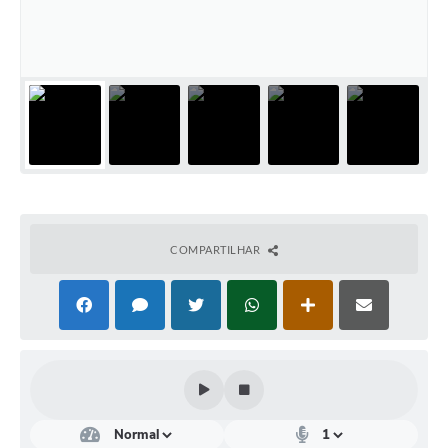
Audiências Públicas
Ouvidoria
Contratos
Galeria de Vídeos
Projetos
Contas Públicas
Legislação
COMPARTILHAR
Editais
Links
Serviços Online
Telefones Úteis
Transparência