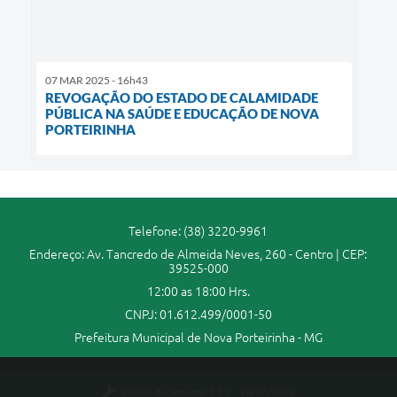
07 MAR 2025 - 16h43
REVOGAÇÃO DO ESTADO DE CALAMIDADE
PÚBLICA NA SAÚDE E EDUCAÇÃO DE NOVA
PORTEIRINHA
Telefone: (38) 3220-9961
Endereço: Av. Tancredo de Almeida Neves, 260 - Centro | CEP:
39525-000
12:00 as 18:00 Hrs.
CNPJ: 01.612.499/0001-50
Prefeitura Municipal de Nova Porteirinha - MG
Versão do Sistema:
3.5.3 - 19/06/2026