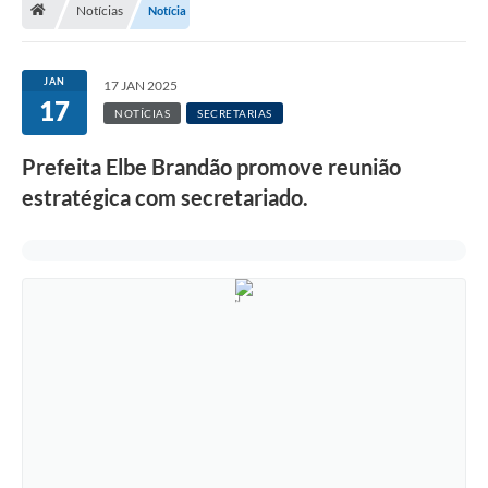
Notícias
Notícia
A Cidade
Notícias
JAN
17 JAN 2025
17
Governo
NOTÍCIAS
SECRETARIAS
Secretarias
Prefeita Elbe Brandão promove reunião
Transparência
estratégica com secretariado.
Galeria de Fotos
Cadastro Cultural Lei Paulo Gustavo
Obras
Turismo
Carta de Serviços
Arquivos para Download