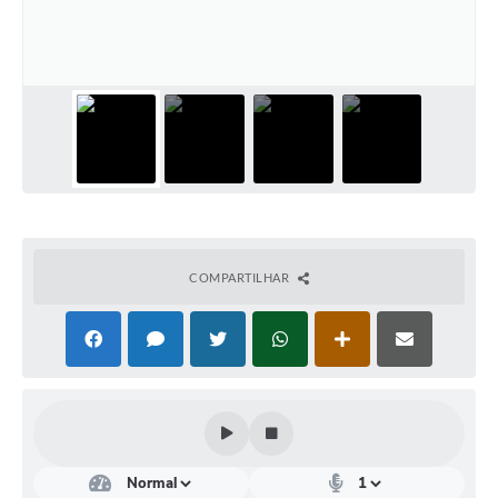
Audiências Públicas
Ouvidoria
Contratos
Galeria de Vídeos
Projetos
Contas Públicas
Legislação
COMPARTILHAR
Editais
Links
Serviços Online
Telefones Úteis
Transparência