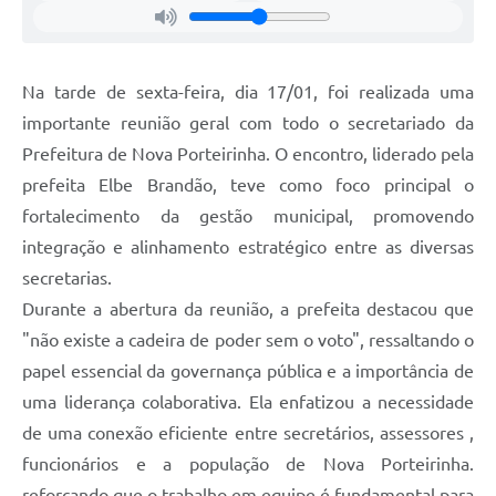
Enquete
Jornal
Na tarde de sexta-feira, dia 17/01, foi realizada uma
Agenda
importante reunião geral com todo o secretariado da
Prefeitura de Nova Porteirinha. O encontro, liderado pela
Diário Oficial
prefeita Elbe Brandão, teve como foco principal o
SIC
fortalecimento da gestão municipal, promovendo
Contato
integração e alinhamento estratégico entre as diversas
secretarias.
PDTIC
Durante a abertura da reunião, a prefeita destacou que
"não existe a cadeira de poder sem o voto", ressaltando o
papel essencial da governança pública e a importância de
uma liderança colaborativa. Ela enfatizou a necessidade
de uma conexão eficiente entre secretários, assessores ,
funcionários e a população de Nova Porteirinha.
reforçando que o trabalho em equipe é fundamental para