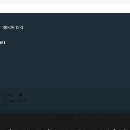
P: 39525-000
961
ão do Sistema:
3.5.3 - 19/06/2026
Portal atualizado em:
06/08/20