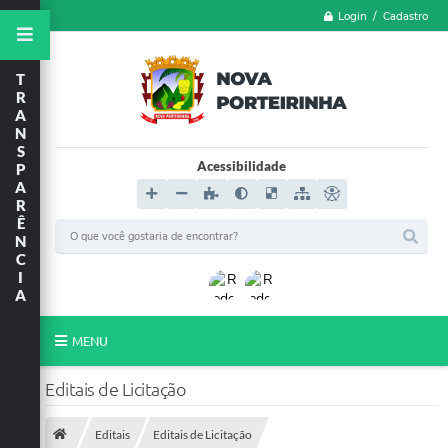
Login / Cadastro
T
R
A
N
S
Acessibilidade
P
A
R
Ê
N
C
I
A
MENU
LGPD
Editais de Licitação
FORMULÁRIOS
Editais
Editais de Licitação