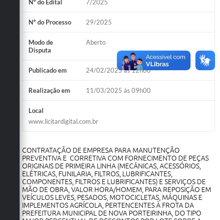
Audiências Públicas
Nº do Edital
7/2025
Ouvidoria
Nº do Processo
29/2025
Contratos
Modo de
Aberto
Disputa
Galeria de Vídeos
Publicado em
24/02/2025 às 12h00
Projetos
Realização em
11/03/2025 às 09h00
Contas Públicas
Local
Legislação
www.licitardigital.com.br
Editais
CONTRATAÇÃO DE EMPRESA PARA MANUTENÇÃO
Links
PREVENTIVA E CORRETIVA COM FORNECIMENTO DE PEÇAS
ORIGINAIS DE PRIMEIRA LINHA (MECÂNICAS, ACESSÓRIOS,
ELÉTRICAS, FUNILARIA, FILTROS, LUBRIFICANTES,
Serviços Online
COMPONENTES, FILTROS E LUBRIFICANTES) E SERVIÇOS DE
MÃO DE OBRA, VALOR HORA/HOMEM, PARA REPOSIÇÃO EM
Telefones Úteis
VEÍCULOS LEVES, PESADOS, MOTOCICLETAS, MÁQUINAS E
IMPLEMENTOS AGRÍCOLA, PERTENCENTES À FROTA DA
Transparência
PREFEITURA MUNICIPAL DE NOVA PORTEIRINHA, DO TIPO