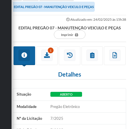
A Cidade
EDITAL PREGÃO 07 - MANUTENÇÃO VEICULO E PEÇAS
Notícias
Atualizado em: 24/02/2025 às 15h38
EDITAL PREGÃO 07 - MANUTENÇÃO VEICULO E PEÇAS
Governo
Imprimir
Secretarias
1
Transparência
Galeria de Fotos
Detalhes
Cadastro Cultural Lei Paulo Gustavo
Obras
Situação
ABERTO
Turismo
Modalidade
Pregão Eletrônico
Carta de Serviços
Nº da Licitação
7/2025
Arquivos para Download