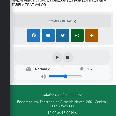
MAIOR PERCENTUAL DE DESCONTOS POR LOTE SOBRE A
TABELA TRAZ VALOR
Enquete
Jornal
COMPARTILHAR
Agenda
Diário Oficial
SIC
Contato
PDTIC
Telefone: (38) 3220-9961
Endereço: Av. Tancredo de Almeida Neves, 260 - Centro |
CEP: 39525-000
12:00 as 18:00 Hrs.