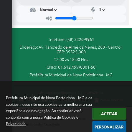
Enquete
Jornal
Agenda
Telefone: (38) 3220-9961
Diário Oficial
Endereço: Av. Tancredo de Almeida Neves, 260 - Centro |
CEP: 39525-000
SIC
12:00 as 18:00 Hrs.
Contato
CNPJ: 01.612.499/0001-50
Prefeitura Municipal de Nova Porteirinha - MG
PDTIC
Versão do Sistema:
3.5.3 - 19/06/2026
Prefeitura Municipal de Nova Porteirinha - MG e os
Portal atualizado em:
30/07/2026 16:32
Dados Abertos
cookies: nosso site usa cookies para melhorar a sua
experiência de navegação. Ao continuar você
ACEITAR
concorda com a nossa
Política de Cookies
e
Copyright Instar - 2006-2026. Todos os direitos
Privacidade
.
reservados -
Instar Tecnologia
PERSONALIZAR