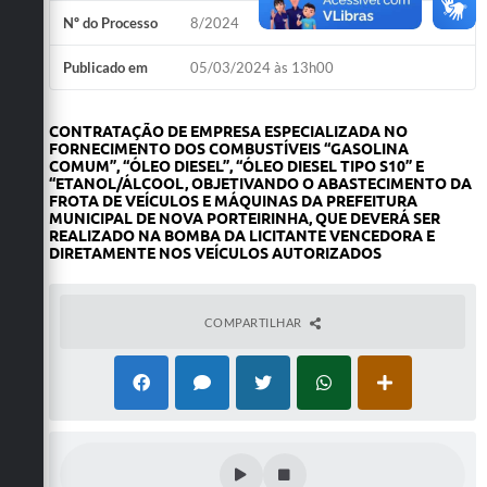
Audiências Públicas
Nº do Processo
8/2024
Ouvidoria
Publicado em
05/03/2024 às 13h00
Contratos
Galeria de Vídeos
CONTRATAÇÃO DE EMPRESA ESPECIALIZADA NO
FORNECIMENTO DOS COMBUSTÍVEIS “GASOLINA
COMUM”, “ÓLEO DIESEL”, “ÓLEO DIESEL TIPO S10” E
Projetos
“ETANOL/ÁLCOOL, OBJETIVANDO O ABASTECIMENTO DA
FROTA DE VEÍCULOS E MÁQUINAS DA PREFEITURA
Contas Públicas
MUNICIPAL DE NOVA PORTEIRINHA, QUE DEVERÁ SER
REALIZADO NA BOMBA DA LICITANTE VENCEDORA E
DIRETAMENTE NOS VEÍCULOS AUTORIZADOS
Legislação
Editais
COMPARTILHAR
Links
Serviços Online
Telefones Úteis
Transparência