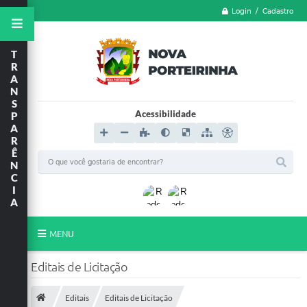
Login / Cadastro
T
R
A
N
S
Acessibilidade
P
A
R
Ê
N
C
I
A
MENU
LGPD
Editais de Licitação
FORMULÁRIOS
Editais
Editais de Licitação