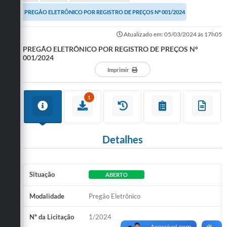
A Cidade
PREGÃO ELETRÔNICO POR REGISTRO DE PREÇOS Nº 001/2024
Notícias
Atualizado em: 05/03/2024 às 17h05
PREGÃO ELETRÔNICO POR REGISTRO DE PREÇOS Nº
Governo
001/2024
Secretarias
Imprimir
Transparência
1
Galeria de Fotos
Cadastro Cultural Lei Paulo Gustavo
Detalhes
Obras
Turismo
Situação
ABERTO
Carta de Serviços
Modalidade
Pregão Eletrônico
Arquivos para Download
Nº da Licitação
1/2024