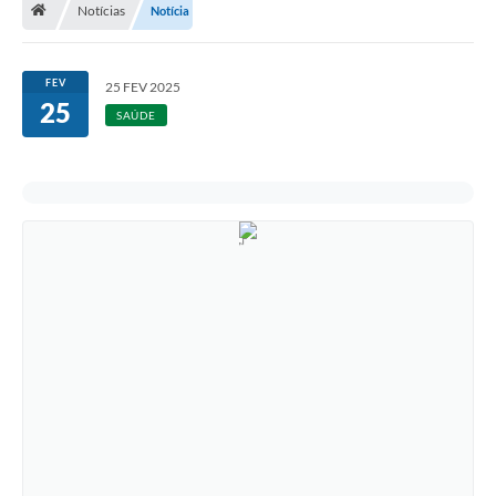
Notícias
Notícia
A Cidade
Notícias
FEV
25 FEV 2025
25
Governo
SAÚDE
Secretarias
Transparência
Galeria de Fotos
Cadastro Cultural Lei Paulo Gustavo
Obras
Turismo
Carta de Serviços
Arquivos para Download