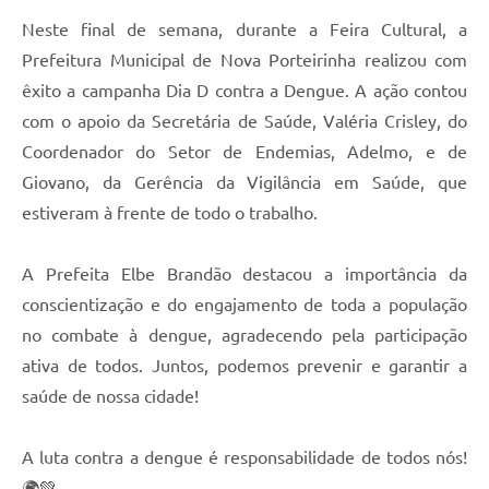
Enquete
Neste final de semana, durante a Feira Cultural, a
Prefeitura Municipal de Nova Porteirinha realizou com
Jornal
êxito a campanha Dia D contra a Dengue. A ação contou
Agenda
com o apoio da Secretária de Saúde, Valéria Crisley, do
Coordenador do Setor de Endemias, Adelmo, e de
Diário Oficial
Giovano, da Gerência da Vigilância em Saúde, que
SIC
estiveram à frente de todo o trabalho.
Contato
A Prefeita Elbe Brandão destacou a importância da
PDTIC
conscientização e do engajamento de toda a população
no combate à dengue, agradecendo pela participação
ativa de todos. Juntos, podemos prevenir e garantir a
saúde de nossa cidade!
A luta contra a dengue é responsabilidade de todos nós!
🌍💚