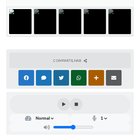
Audiências Públicas
Ouvidoria
Contratos
Galeria de Vídeos
Projetos
COMPARTILHAR
Contas Públicas
Legislação
Editais
Links
Serviços Online
Telefones Úteis
Transparência