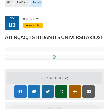
Notícias
Notícia
A Cidade
Notícias
FEV
03 FEV 2025
03
Governo
EDUCAÇÃO
Secretarias
ATENÇÃO, ESTUDANTES UNIVERSITÁRIOS!
Transparência
Galeria de Fotos
Cadastro Cultural Lei Paulo Gustavo
Obras
COMPARTILHAR
Turismo
Carta de Serviços
Arquivos para Download