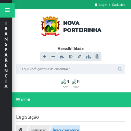
Login / Cadastro
T
R
A
N
S
Acessibilidade
P
A
R
Ê
N
C
I
A
MENU
LGPD
Legislação
FORMULÁRIOS
Legislação
Índice cronológico