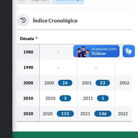
A Cidade
Notícias
Índice Cronológico
Governo
Década
Secretarias
Década
1980
-
-
-
Transparência
Galeria de Fotos
1990
-
-
-
Cadastro Cultural Lei Paulo Gustavo
2000
2000
26
2001
22
2002
Obras
2010
2010
3
2011
1
-
Turismo
2020
2020
153
2021
146
2022
Carta de Serviços
Arquivos para Download