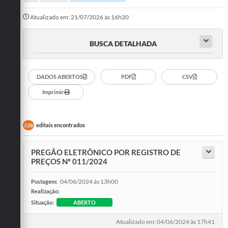
A Cidade
Atualizado em: 21/07/2026 às 16h20
Notícias
BUSCA DETALHADA
Governo
Secretarias
DADOS ABERTOS
PDF
CSV
Transparência
Imprimir
Galeria de Fotos
editais encontrados
228
Cadastro Cultural Lei Paulo Gustavo
Obras
PREGÃO ELETRÔNICO POR REGISTRO DE
PREÇOS Nº 011/2024
Turismo
04/06/2024 às 13h00
Postagem:
Carta de Serviços
Realização:
Situação:
ABERTO
Arquivos para Download
Atualizado em: 04/06/2024 às 17h41