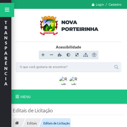
Login / Cadastro
T
R
A
N
S
Acessibilidade
P
A
R
Ê
N
C
I
A
MENU
LGPD
Editais de Licitação
FORMULÁRIOS
Editais
Editais de Licitação