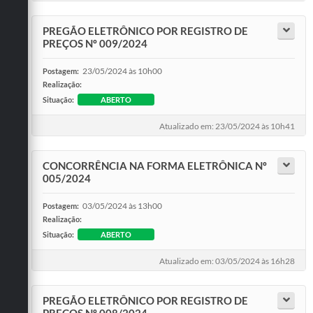
Audiências Públicas
Ouvidoria
PREGÃO ELETRÔNICO POR REGISTRO DE
PREÇOS Nº 009/2024
Contratos
23/05/2024 às 10h00
Postagem:
Galeria de Vídeos
Realização:
Situação:
ABERTO
Projetos
Atualizado em: 23/05/2024 às 10h41
Contas Públicas
CONCORRÊNCIA NA FORMA ELETRÔNICA Nº
Legislação
005/2024
Editais
03/05/2024 às 13h00
Postagem:
Realização:
Links
Situação:
ABERTO
Serviços Online
Atualizado em: 03/05/2024 às 16h28
Telefones Úteis
PREGÃO ELETRÔNICO POR REGISTRO DE
Transparência
PREÇOS Nº 008/2024