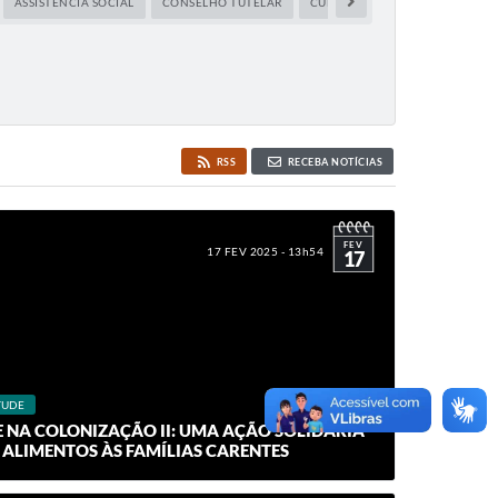
ASSISTÊNCIA SOCIAL
CONSELHO TUTELAR
CULTURA
DIREITOS HUMAN
RSS
RECEBA NOTÍCIAS
FEV
17 FEV 2025 - 13h54
17
TUDE
E NA COLONIZAÇÃO II: UMA AÇÃO SOLIDÁRIA
ALIMENTOS ÀS FAMÍLIAS CARENTES