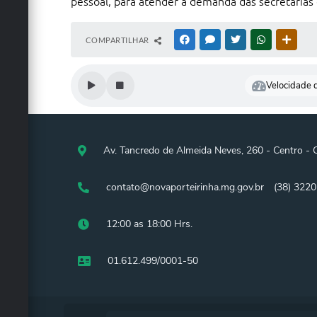
pessoal, para atender a demanda das secretaria
COMPARTILHAR
FACEBOOK
MESSENGER
TWITTER
WHATSAPP
OUTRA
Velocidade d
Av. Tancredo de Almeida Neves, 260 - Centro -
contato@novaporteirinha.mg.gov.br
(38) 322
12:00 as 18:00 Hrs.
01.612.499/0001-50