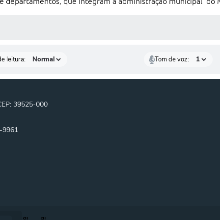
s e departamentos, que integram a administração municipal do 
S MÍDIAS
e leitura:
Tom de voz:
 CEP: 39525-000
0-9961