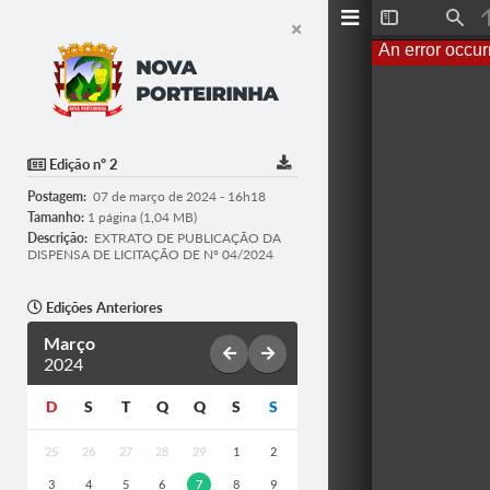
T
F
o
i
An error occur
g
n
g
d
l
e
S
i
d
Edição nº 2
e
b
Postagem:
07 de março de 2024 - 16h18
a
r
Tamanho:
1 página (1,04 MB)
Descrição:
EXTRATO DE PUBLICAÇÃO DA
DISPENSA DE LICITAÇÃO DE Nº 04/2024
Edições Anteriores
Março
2024
D
S
T
Q
Q
S
S
25
26
27
28
29
1
2
3
4
5
6
7
8
9