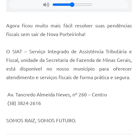
Enquete
Jornal
Agora ficou muito mais fácil resolver suas pendências
Agenda
fiscais sem sair de Nova Porteirinha!
Diário Oficial
O SIAT – Serviço Integrado de Assistência Tributária e
SIC
Fiscal, unidade da Secretaria de Fazenda de Minas Gerais,
Contato
está disponível no nosso município para oferecer
atendimento e serviços fiscais de forma prática e segura.
PDTIC
Av. Tancredo Almeida Neves, nº 260 – Centro
(38) 3824-2616
SOMOS RAIZ, SOMOS FUTURO.