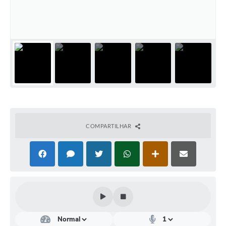
Audiências Públicas
Ouvidoria
Contratos
Galeria de Vídeos
Projetos
Contas Públicas
Legislação
COMPARTILHAR
Editais
Links
Serviços Online
Telefones Úteis
Transparência