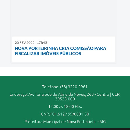
20 FEV 2025 - 17h45
NOVA PORTEIRINHA CRIA COMISSÃO PARA
FISCALIZAR IMÓVEIS PÚBLICOS
Telefone: (38) 3220-9961
Endereço: Av. Tancredo de Almeida Neves, 260 - Centro | CEP:
39525-000
12:00 as 18:00 Hrs.
CNPJ: 01.612.499/0001-50
Prefeitura Municipal de Nova Porteirinha - MG