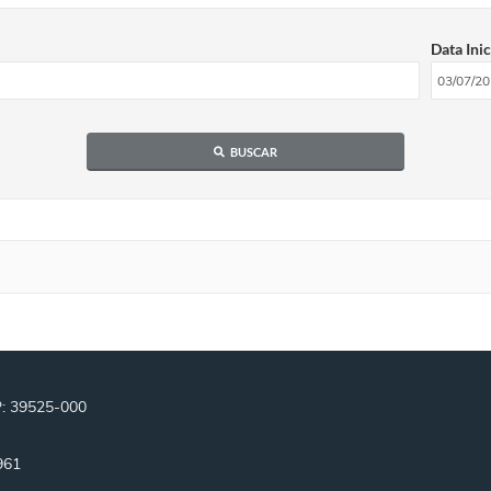
Data Inic
BUSCAR
P: 39525-000
961